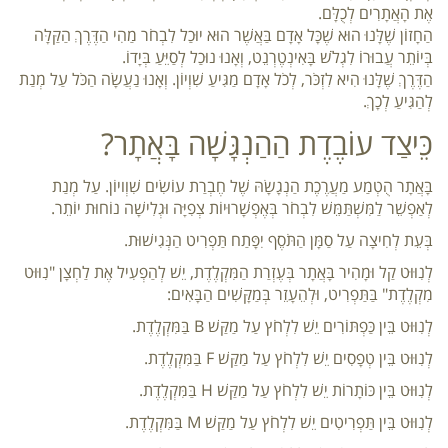
אֶת הָאֲתָרִים לְכֻלָּם.
הַחָזוֹן שֶׁלָּנוּ הוּא שֶׁכָּל אָדָם בַּאֲשֶׁר הוּא יוּכַל לִבְחֹר מַהִי הַדֶּרֶךְ הַקַּלָּה
בְּיוֹתֵר עֲבוּרוֹ לִגְלֹשׁ בָּאִינְטֶרְנֵט, וְאָנוּ נוּכַל לְסַיֵּעַ בְּיָדוֹ.
הַדֶּרֶךְ שֶׁלָּנוּ הִיא לִזְכֹּר, לְכֹל אָדָם מַגִּיעַ שִׁוְיוֹן. וְאָנוּ נַעֲשָׂה הַכֹּל עַל מְנַת
לְהַגִּיעַ לְכָךְ.
כֵּיצַד עוֹבֶדֶת הַהַנְגָּשָׁה בָּאֲתָר?
בָּאֲתָר הֻטְמַע מַעֲרֶכֶת הַנְגָשָׂהּ שֶׁל חֶבְרַת עוֹשִׂים שִׁוְויוֹן. עַל מְנַת
לְאַפְשֵׁר לַמִּשְׁתַּמֵּשׁ לִבְחֹר בְּאֶפְשָׁרוּיוֹת צְפִיָּה וּגְלִישָׁה נוֹחוּת יוֹתֵר.
בְּעֵת לְחִיצָה עַל סַמָּן הַתֹּסֶף יִפָּתַח תַּפְרִיט הַנְּגִישׁוּת.
לְנִוּוּט קַל וּמָהִיר בָּאֲתָר בְּעֶזְרַת הַמִּקְלֶדֶת, יֵשׁ לְהַפְעִיל אֶת לַחְצָן "נִוּוּט
מִקְלֶדֶת" בַּתַּפְרִיט, וּלְהֵעָזֵר בְּמַקָּשִׁים הַבָּאִים:
לְנִוּוּט בֵּין כַּפְתּוֹרִים יֵשׁ לִלְחֹץ עַל מַקַּשׁ B בַּמִּקְלֶדֶת.
לְנִוּוּט בֵּין טְפָסִים יֵשׁ לִלְחֹץ עַל מַקַּשׁ F בַּמִּקְלֶדֶת.
לְנִוּוּט בֵּין כּוֹתָרוֹת יֵשׁ לִלְחֹץ עַל מַקַּשׁ H בַּמִּקְלֶדֶת.
לְנִוּוּט בֵּין תַּפְרִיטִים יֵשׁ לִלְחֹץ עַל מַקַּשׁ M בַּמִּקְלֶדֶת.