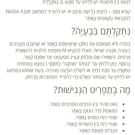
לְנִוּוּט בֵּין תְּמוּנוֹת יֵשׁ לִלְחֹץ עַל מַקַּשׁ G בַּמִּקְלֶדֶת.
קוֹרֵא מָסָךְ – לַחֲוָיַת גְּלִישָׁה מֵיטָבִית יֵשׁ לְהוֹרִיד לַמַּחְשֵׁב תֹּכְנַת NVDA
לְהַקְרָאַת טֶקְסְטִים בָּאֲתָר
נִתְקַלְתֶּם בִּבְעָיָה?
בְּמִדָּה וְלֹא מַצָאתֶם אֶת הַתֹּכֶן שֶׁחִפַּשְׂתֶּם בָּאֲתָר אוֹ שֶׁהִנְּכֶם מְעֻנְיָנִים
בְּעֶזְרָה מִנָּצִיג שֵׁרוּת, תּוּכְלוּ לְהַקִּישׁ f4 וְתִפָּתַח חַלּוֹנִית לְהַשְׁאָרַת
פְּרָטִים. הַשְׁאִירוּ שָׁם וְטֵלֵפוֹן וּנְצִיג מִטַּעֲמֵנוּ יִצֹּר אִתְּכֶם קֶשֶׁר.
בְּנוֹסָף, נִתָּן לִלְחֹץ עַל "כַּפְתּוֹר מְצוּקָה" בַּתּוֹסָף ( נִמְצָא בְּתַחְתִּית
הַתֹּסֶף) עַל מְנַת לְחַיֵּג אוֹ לִשְׁלֹחַ הוֹדָעָה מְהִירָה. בְּעֵת שִׁמּוּשׁ בַּמַּחְשֵׁב
יֵשׁ לִלְחֹץ עַל הַכַּפְתּוֹר הָאָדֹם כְּדֵי לְהוֹרִיד הִתְחַבְּרוּת מֵרָחוֹק.
מָה בְּתַפְרִיט הַנְּגִישׁוּת?
נִוּוּט מָהִיר בֵּין הַדַּפִּים הַמֶּרְכָּזִים בָּאֲתָר.
הַתְאָמַת גֹּדֶל הַגּוֹפָן בָּאֲתָר.
שִׁנּוּיֵי רֶוַח הַתָּוִים בָּאֲתָר.
שִׁנּוּיֵי רֶוַח בֵּין הַשּׁוּרוֹת בָּאֲתָר.
הַגְדָּלַת תְּצוּגַת הָאֲתָר.