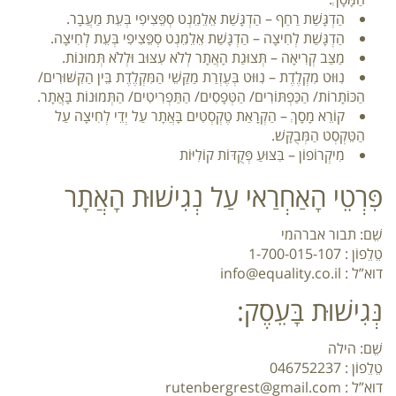
הַדְגָּשַׁת רַחַף – הַדְגָּשַׁת אֵלֵמֵנְט סְפֵּצִיפִי בְּעֵת מַעֲבָר.
הַדְגָּשַׁת לְחִיצָה – הַדְגָּשַׁת אֵלֵמֵנְט סְפֵּצִיפִי בְּעֵת לְחִיצָה.
מַצַּב קְרִיאָה – תְּצוּגַת הָאֲתָר לְלֹא עִצּוּב וּלְלֹא תְּמוּנוֹת.
נִוּוּט מִקְלֶדֶת – נִוּוּט בְּעֶזְרַת מַקַּשֵׁי הַמִּקְלֶדֶת בֵּין הַקִּשּׁוּרִים/
הַכּוֹתָרוֹת/ הַכַּפְתּוֹרִים/ הַטְּפָסִים/ הַתַּפְרִיטִים/ הַתְּמוּנוֹת בָּאֲתָר.
קוֹרֵא מָסָךְ – הַקְרָאַת טֶקְסְטִים בָּאֲתָר עַל יְדֵי לְחִיצָה עַל
הַטֵּקְסְט הַמְּבֻקָּשׁ.
מִיקְרוֹפוֹן – בִּצּוּעַ פְּקֻדּוֹת קוֹלִיּוֹת
פִּרְטֵי הָאַחְרַאי עַל נְגִישׁוּת הָאֲתָר
שֵׁם: תבור אברהמי
טֵלֵפוֹן : 1-700-015-107
דוא”ל :
info@equality.co.il
נְּגִישׁוּת בָּעֵסֶק:
שֵׁם: הילה
טֵלֵפוֹן : 046752237
דוא”ל :
rutenbergrest@gmail.com