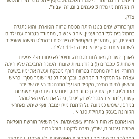
לו מקלחת מי מלח 3 פעמים ביום. זה יעבור".
צדק.
תוך כחודש ימים בטנו היתה מכוסת פרווה מפוארת, והוא נתגלה
כחתול בית לכל דבר ועניין. אוהב אנשים, מתמודד בגבורה עם ילדים
מציקים, נקי, מתעניין באקטואליה פיננסית ובהחלט מישהו שאפשר
לשתות איתו כוס קריניאן טובה ב-11 בלילה.
לאורך השנים, מאו לחם בגבורה, וחיסל לא פחות מ-4 צפעים
ולפחות 5 עכברים (!) בהזדמנויות שונות. העונה החביבה עליו היתה
החורף. אז היה מתכסה בפרוות חורף מפנקת ועשה את ימיו בשינה
עצלה על המדף ליד המחשב, ובכך זכה לכינוי "שומר מסך". כראש
וראשון לחיות החצר, הקפיד מאו על התנהגות ראויה של יתר
החתולים, חינך את ירדן כבוד מהו, ניחם עובדים בסוף משמרות
קשות, לימד את אבנר לשחק 'יניב', ניהל את מלאי האלכוהול
במחסן, שימש כממונה על הזמנת מילוי צובר, ואף שימש כאחראי
הקורונה בעסק בתחילת סגר א'.
מאו אמנם לא הותיר אחריו צאצאים/ות, אך השאיר מורשת מופלאה
שכולה גירגורים, שנ"ץ, חיבה ללקטוז ומורל גבוה.
במהלך שנת המגיפה (והבחירות האינסופיות, לא שכחנו..) התמקד