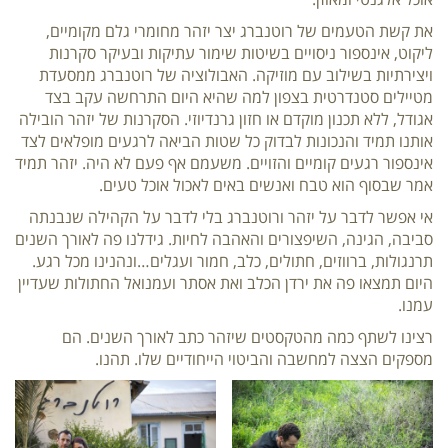
את קשת הטעמים של רוטנברג יצר יזהר מחומרי גלם מקומיים,
ליקוט, אינספור ניסויים בשיטות שימור עתיקות ובעיקר סקרנות
ויצירתיות בשילוב עם מוזיקה. האבולוציה של רוטנברג ממסעדת
מטיילים סטנדרטית בצפון למה שהיא היום התרחשה עקב בצד
אגודל, ללא תכנון מוקדם או חזון גרנדיוזי. הסקרנות של יזהר הובילה
אותנו תמיד והנכונות לבדוק כל שטות הביאה לרגעים מופלאים לצד
אינספור רגעים קומיים והזויים. משעמם אף פעם לא היה. יזהר תמיד
אמר שבסוף הוא טבח ואנשים באים לאכול אוכל טעים.
אי אפשר לדבר על יזהר ורוטנברג בלי לדבר על הקהילה שנבנתה
סביבה, הגינה, השיפצורים והאהבה לחיות. גידלנו פה לאורך השנים
תרנגולות, ברווזים, חתולים, כלב, חמור ועגלים…ונהנינו מכל רגע.
היום תמצאו פה את ירדן הכלב ואת אסתר ועמנואל החתולות שעדיין
עמנו.
רצינו לשתף כמה מהטקסטים שיזהר כתב לאורך השנים. הם
מספקים הצצה למחשבה והביטוי הייחודיים שלו. תהנו.