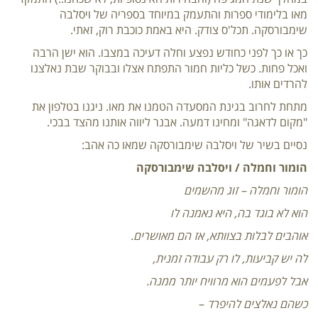
מאו בלימודי ספרות והתעמק במיוחד בספריה של ויסלבה
שימבורסקה. תכל'ס צודק. היא באמת כוכבת רוק, זאתי.
כך או כך לפני כחודש נפצע וחלה דעיכה במצבו. הוא ישן הרבה
ואכל פחות. כשל כליות חמור התפתח אצלו ובבוקר שבת נאלצנו
להרדים אותו.
מתחת לחרוב בגינת המסעדה הטמנו את מאו. ניגנו בטלפון את
"מקום לדאגה" ומחינו דמעה. אבנר ליווה אותנו מהצד בבכי.
נסיים בשיר של ויסלבה שימבורסקה שמאו כה אהב:
הומור וחמלה / ויסלבה שימבורסקה
הומור וחמלה – זוג מהשמים
הוא לא בוגד בה, היא נאמנה לו
אוהבים לבלות בצוותא, אז הם מאושרים.
לה יש קביעות, לו רק עבודה זמנית,
אבל לפעמים הוא מרוויח יותר ממנה.
כשהם נאלצים להיפרד
–