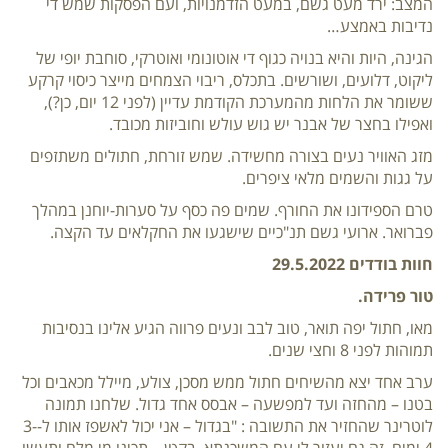
המצב: ירד מעט גשם, במעט הזדמנויות, ועם הפסקות שמש די
נדיבות באמצע…
הגינה, היות והיא בנויה כגוף די אוטונומי ואוטרקי, סוחבת יופי של
ליקוט, דלועים, ושורשים. בתכלס, ריבוי הצמחים מייצר כיסוי קרקע
ששומר את הלחות מהמערכת הקודמת עדיין (לפני 12 יום, כן?),
ואפילו בחצר של אבנר יש גוש עולש וחוביזות מכובד.
מזג האוויר נעים בצורה מחשידה. שמש זורחת, חתולים משתזפים
על גגות והשמים מלאי ציפרים.
טרם הספידונו את החורף. שמים פה כסף על סערות-יוחנן במהלך
פברואר. ארועי גשם תנ"כיים שישגעו את החקלאים עד הקצה.
חוות בודדים 29.5.2022
טור פרידה.
מאו, חתול יפה תואר, טוב לבב ונעים פרווה הגיע אלינו בנסיבות
תמוהות לפני 8 וחצי שנים.
ערב אחד יצא מהשיחים חתול ממש מסכן, צולע, מיילל מכאבים וכל
בטנו – מהחזה ועד למפשעה – אבסס אחד גדול. שלחנו תמונה
לוטרינר שהחזיר את התשובה : "בגדול – אני יכול לאשפז אותו ל-3-
4 ימים. זה גם יעזור לי עם המשכנתא. בקטן – תכינו מי מלח ותעשו