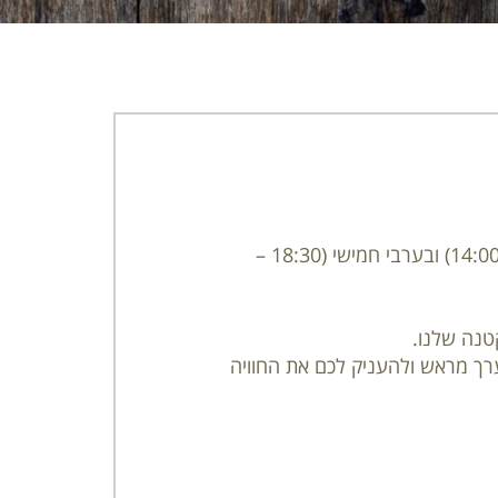
נשמח לארח אתכם בארוחת הטעימות שלנו המוגשת בימים שלישי, רביעי, חמישי ושישי בצהריים (12:30 – 14:00) ובערבי חמישי (18:30 –
טנה שלנו.
רך מראש ולהעניק לכם את החוויה